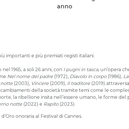
anno
ù importanti e più premiati registi italiani.
el 1965, a soli 26 anni, con
I pugni in tasca
, un’opera ch
come
Nel nome del padre
(1972),
Diavolo in corpo
(1986),
La
 notte
(2003),
Vincere
(2009),
Il traditore
(2019) attraversa
cambiamenti della società tramite temi come le complesse 
e, la ribellione insita nell’essere umano, le forme del pot
erno notte
(2022) e
Rapito
(2023).
d’Oro onoraria al Festival di Cannes.