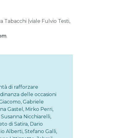
 Tabacchi (viale Fulvio Testi,
oom
.
ntà di rafforzare
adinanza delle occasioni
 e Giacomo, Gabriele
nna Gastel, Mirko Perri,
 Susanna Nicchiarelli,
to di Satira, Dario
io Alberti, Stefano Galli,