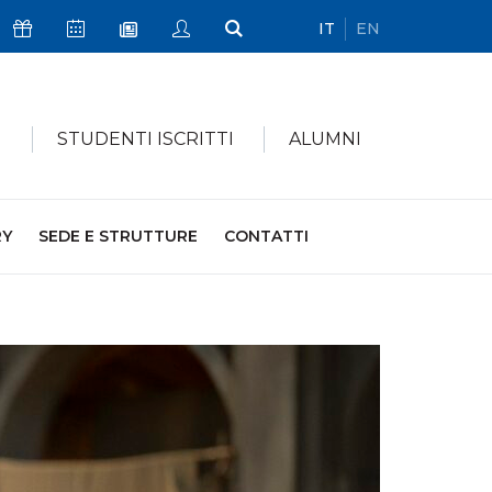
IT
EN
Icona Sostienici
Icona Calendario Eventi
Icona My Civica
Icona Cerca
Icona Newsletter
I
STUDENTI ISCRITTI
ALUMNI
RY
SEDE E STRUTTURE
CONTATTI