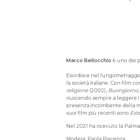
Marco Bellocchio
è uno dei pi
Esordisce nel lungometraggio n
la società italiane. Con film 
religione
(2002),
Buongiorno,
riuscendo sempre a leggere i 
presenza incombente della mort
suoi film più recenti sono
Est
Nel 2021 ha ricevuto la Palma 
Modera: Paola Piacenza.