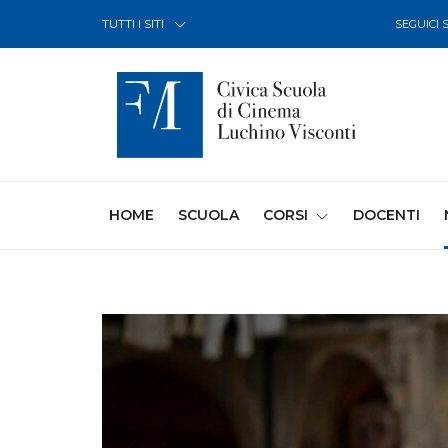
Skip to Content
TUTTI I SITI
SEGUICI 
(CURRENT)
HOME
SCUOLA
CORSI
DOCENTI