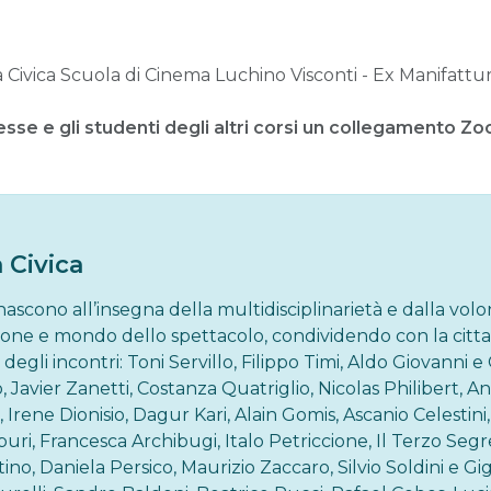
a Civica Scuola di Cinema Luchino Visconti - Ex Manifattura
esse e gli studenti degli altri corsi un collegamento Z
a Civica
nascono all’insegna della multidisciplinarietà e dalla volo
zione e mondo dello spettacolo, condividendo con la citt
ti degli incontri: Toni Servillo, Filippo Timi, Aldo Giovanni
o, Javier Zanetti, Costanza Quatriglio, Nicolas Philibert, A
 Irene Dionisio, Dagur Kari, Alain Gomis, Ascanio Celestini,
puri, Francesca Archibugi, Italo Petriccione, Il Terzo Segre
ino, Daniela Persico, Maurizio Zaccaro, Silvio Soldini e Gig