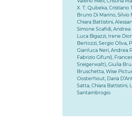
Valerio Mieli, Cristina 
X. T. Qubeka, Cristiano 
Bruno Di Marino, Silvio
Chiara Battistini, Aless
Simone Scafidi, Andrea
Luca Bigazzi, Irene Dion
Bertozzi, Sergio Oliva, 
Gianluca Neri, Andrea R
Fabrizio Gifuni)
,
Frances
Sreigerwalt), Giulia Br
Bruschetta, Wise Pictur
Oosterhout, Daria D’An
Satta, Chiara Battistin
Santambrogio.