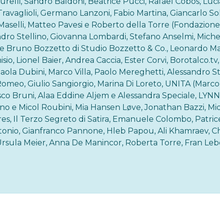
Maurelli, Sandro Baldoni, Beatrice Pucci, Rafael Cobos, Luci
Travaglioli, Germano Lanzoni, Fabio Martina, Giancarlo Sol
 Maselli, Matteo Pavesi e Roberto della Torre (Fondazione 
andro Stellino, Giovanna Lombardi, Stefano Anselmi, Michele
 e Bruno Bozzetto di Studio Bozzetto & Co., Leonardo M
isio, Lionel Baier, Andrea Caccia, Ester Corvi, Borotalco.t
Paola Dubini, Marco Villa, Paolo Mereghetti, Alessandro St
omeo, Giulio Sangiorgio, Marina Di Loreto, UNITA (Marco B
co Bruni, Alaa Eddine Aljem e Alessandra Speciale, LYNN (
uno e Micol Roubini, Mia Hansen Løve, Jonathan Bazzi, Mi
es, Il Terzo Segreto di Satira, Emanuele Colombo, Patric
tonio, Gianfranco Pannone, Hleb Papou, Ali Khamraev, Ch
i, Ursula Meier, Anna De Manincor, Roberta Torre, Fran L