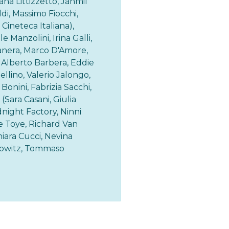
ana Littizzetto, Jahmil
di, Massimo Fiocchi,
Cineteca Italiana),
 Manzolini, Irina Galli,
anera, Marco D'Amore,
v, Alberto Barbera, Eddie
ellino, Valerio Jalongo,
onini, Fabrizia Sacchi,
Sara Casani, Giulia
dnight Factory, Ninni
e Toye, Richard Van
iara Cucci, Nevina
ebowitz, Tommaso