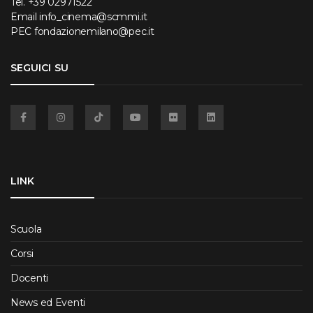
Tel.
+39 02971522
Email
info_cinema@scmmi.it
PEC
fondazionemilano@pec.it
SEGUICI SU
Facebook
Instagram
TikTok
YouTube
Flickr
Linkedin
LINK
Scuola
Corsi
Docenti
News ed Eventi