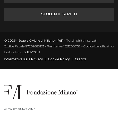
STUDENTI ISCRITTI
© 2026 - Scuole Civiche di Milano - FdP
- Tutti i diritti riservati
Codice Fiscale 97269560153 - Partita Iva 13212030152 - Codice Identificativo
Destinatario:
SUBM70N
Informativa sulla Privacy
Cookie Policy
Credits
ALTA FORMAZIONE