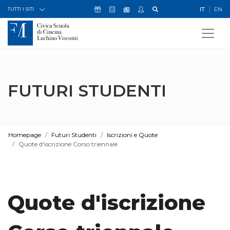
Skip to Content
Icona Sostienici
Icona Calendario Eventi
Icona My Civica
Icona Cerca
IT
EN
Icona Newsletter
TUTTI I SITI
FUTURI STUDENTI
Homepage
Futuri Studenti
Iscrizioni e Quote
Quote d'iscrizione Corso triennale
Quote d'iscrizione