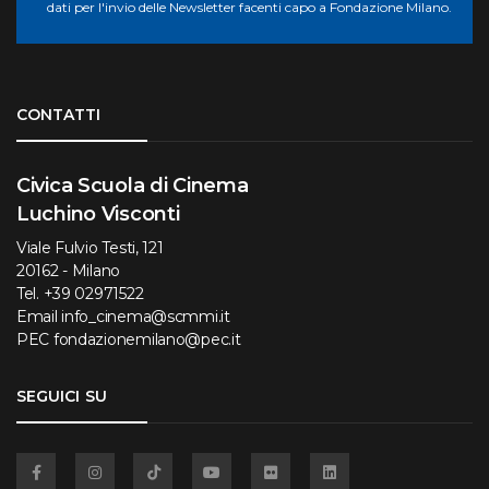
dati per l'invio delle Newsletter facenti capo a Fondazione Milano.
Torna su
CONTATTI
Civica Scuola di Cinema
Luchino Visconti
Viale Fulvio Testi, 121
20162 - Milano
Tel.
+39 02971522
Email
info_cinema@scmmi.it
PEC
fondazionemilano@pec.it
SEGUICI SU
Facebook
Instagram
TikTok
YouTube
Flickr
Linkedin