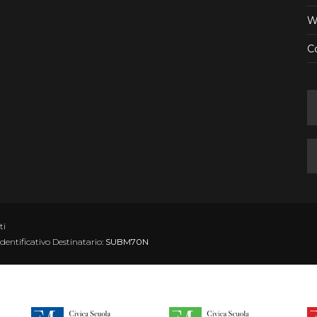
W
Co
ti
Identificativo Destinatario:
SUBM70N