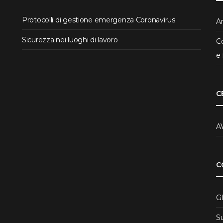
Protocolli di gestione emergenza Coronavirus
Ar
Sicurezza nei luoghi di lavoro
Co
e 
C
A
C
Gl
S