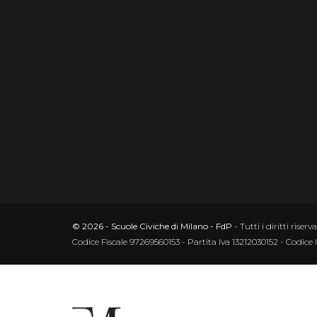
© 2026 - Scuole Civiche di Milano - FdP
- Tutti i diritti riserva
Codice Fiscale 97269560153 - Partita Iva 13212030152 - Codice 