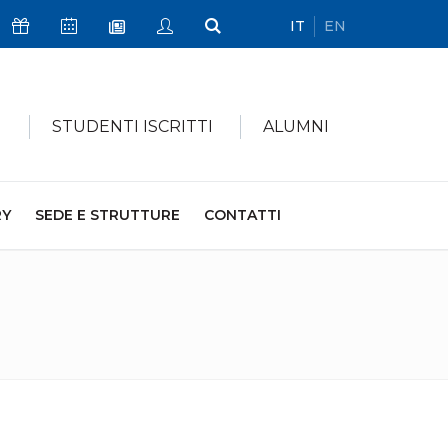
IT
EN
Icona Sostienici
Icona Calendario Eventi
Icona My Civica
Icona Cerca
Icona Newsletter
I
STUDENTI ISCRITTI
ALUMNI
RY
SEDE E STRUTTURE
CONTATTI