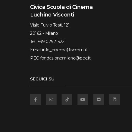
Civica Scuola di Cinema
Luchino Visconti
Viale Fulvio Testi, 121
20162 - Milano
Tel.
+39 02971522
Email
info_cinema@scmmi.it
PEC
fondazionemilano@pec.it
SEGUICI SU
Facebook
Instagram
TikTok
YouTube
Flickr
Linkedin