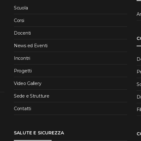
Scuola
Ar
Corsi
Docenti
C
News ed Eventi
Incontri
D
Progetti
P
Video Gallery
S
Sede e Strutture
D
Contatti
Fi
SALUTE E SICUREZZA
C