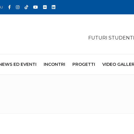
Facebook
Instagram
TikTok
YouTube
Flickr
Linkedin
SU
FUTURI STUDENT
NEWS ED EVENTI
INCONTRI
PROGETTI
VIDEO GALLE