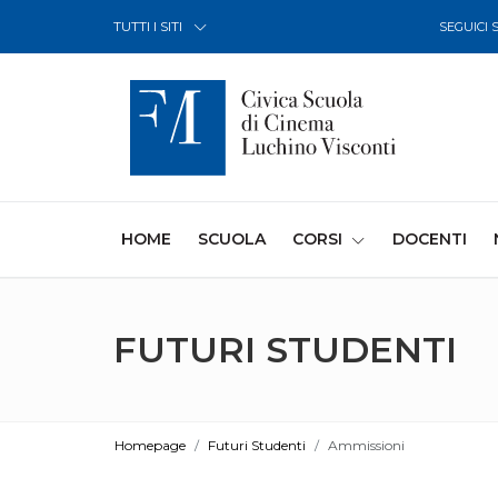
Skip to Content
TUTTI I SITI
SEGUICI 
(CURRENT)
HOME
SCUOLA
CORSI
DOCENTI
FUTURI STUDENTI
Homepage
Futuri Studenti
Ammissioni