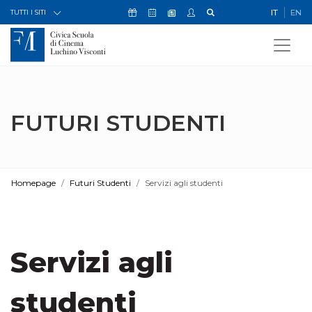
Skip to Content
Icona Sostienici
Icona Calendario Eventi
Icona My Civica
Icona Cerca
IT
EN
Icona Newsletter
TUTTI I SITI
FUTURI STUDENTI
Homepage
Futuri Studenti
Servizi agli studenti
Servizi agli
studenti