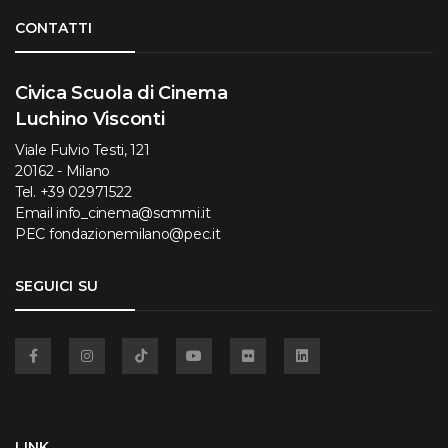
Torna su
CONTATTI
Civica Scuola di Cinema
Luchino Visconti
Viale Fulvio Testi, 121
20162 - Milano
Tel.
+39 02971522
Email
info_cinema@scmmi.it
PEC
fondazionemilano@pec.it
SEGUICI SU
Facebook
Instagram
TikTok
YouTube
Flickr
Linkedin
LINK