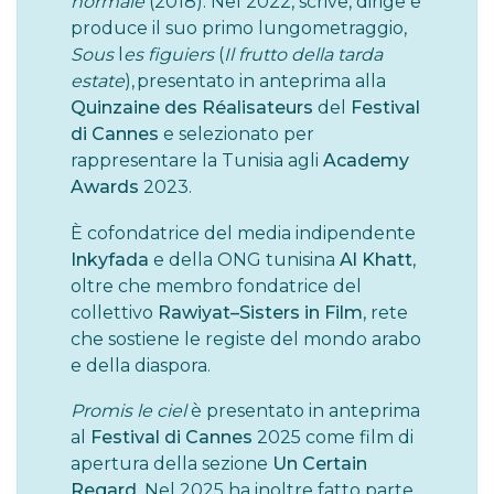
normale
(2018). Nel 2022, scrive, dirige e
produce il suo primo lungometraggio,
Sous
l
es figuiers
(
Il frutto della tarda
estate
), presentato in anteprima alla
Quinzaine des Réalisateurs
del
Festival
di Cannes
e selezionato per
rappresentare la Tunisia agli
Academy
Awards
2023.
È cofondatrice del media indipendente
Inkyfada
e della ONG tunisina
Al Khatt
,
oltre che membro fondatrice del
collettivo
Rawiyat–Sisters in Film
, rete
che sostiene le registe del mondo arabo
e della diaspora.
Promis le ciel
è presentato in anteprima
al
Festival di Cannes
2025 come film di
apertura della sezione
Un Certain
Regard
. Nel 2025 ha inoltre fatto parte