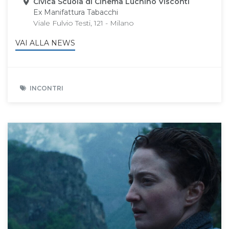
Sede
Civica Scuola di Cinema Luchino Visconti
Ex Manifattura Tabacchi
Viale Fulvio Testi, 121 - Milano
VAI ALLA NEWS
INCONTRI