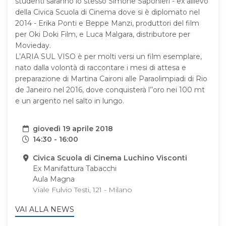
studenti saranno lo stesso Simone Saponieri - ex allievo
della Civica Scuola di Cinema dove si è diplomato nel
2014 - Erika Ponti e Beppe Manzi, produttori del film
per Oki Doki Film, e Luca Malgara, distributore per
Movieday.
L’ARIA SUL VISO è per molti versi un film esemplare,
nato dalla volontà di raccontare i mesi di attesa e
preparazione di Martina Caironi alle Paraolimpiadi di Rio
de Janeiro nel 2016, dove conquisterà l’’oro nei 100 mt
e un argento nel salto in lungo.
Data
giovedì 19 aprile 2018
Orari
14:30 - 16:00
Sede
Civica Scuola di Cinema Luchino Visconti
Ex Manifattura Tabacchi
Aula Magna
Viale Fulvio Testi, 121 - Milano
VAI ALLA NEWS