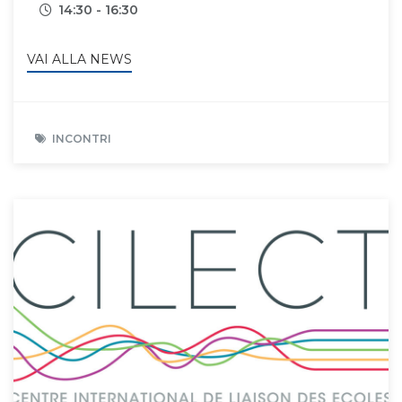
Orari
14:30 - 16:30
VAI ALLA NEWS
INCONTRI