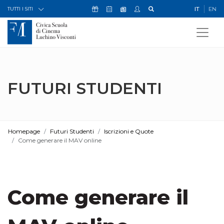
Skip to Content
Icona Sostienici
Icona Calendario Eventi
Icona My Civica
Icona Cerca
IT
EN
Icona Newsletter
TUTTI I SITI
FUTURI STUDENTI
Homepage
Futuri Studenti
Iscrizioni e Quote
Come generare il MAV online
Come generare il