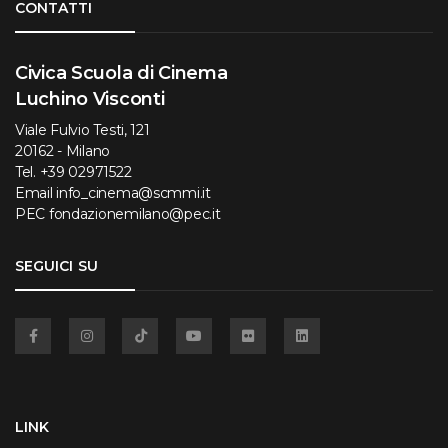
CONTATTI
Civica Scuola di Cinema
Luchino Visconti
Viale Fulvio Testi, 121
20162 - Milano
Tel.
+39 02971522
Email
info_cinema@scmmi.it
PEC
fondazionemilano@pec.it
SEGUICI SU
Facebook
Instagram
TikTok
YouTube
Flickr
Linkedin
LINK