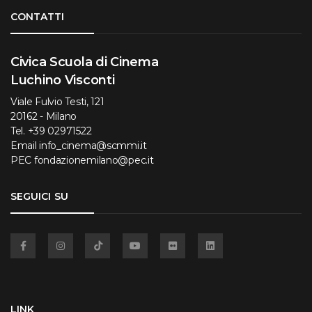
Torna su
CONTATTI
Civica Scuola di Cinema
Luchino Visconti
Viale Fulvio Testi, 121
20162 - Milano
Tel.
+39 02971522
Email
info_cinema@scmmi.it
PEC
fondazionemilano@pec.it
SEGUICI SU
Facebook
Instagram
TikTok
YouTube
Flickr
Linkedin
LINK