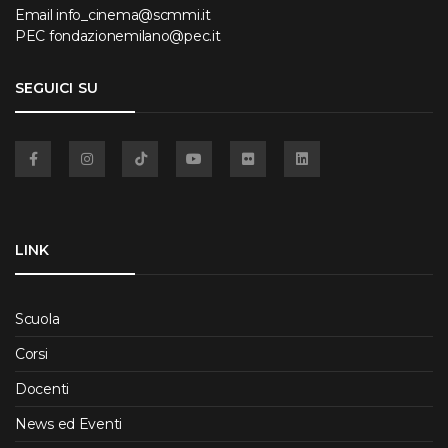
Email
info_cinema@scmmi.it
PEC
fondazionemilano@pec.it
SEGUICI SU
Facebook
Instagram
TikTok
YouTube
Flickr
Linkedin
LINK
Scuola
Corsi
Docenti
News ed Eventi