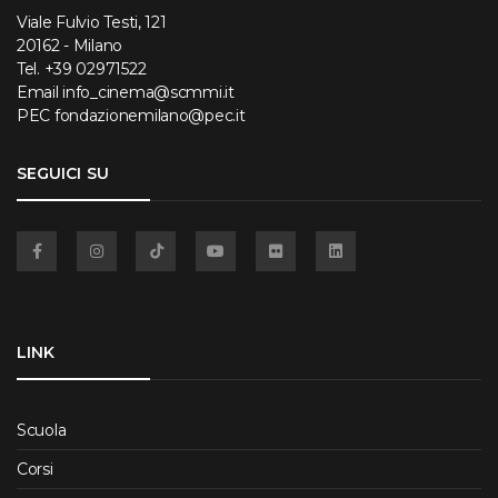
Viale Fulvio Testi, 121
20162 - Milano
Tel.
+39 02971522
Email
info_cinema@scmmi.it
PEC
fondazionemilano@pec.it
SEGUICI SU
Facebook
Instagram
TikTok
YouTube
Flickr
Linkedin
LINK
Scuola
Corsi