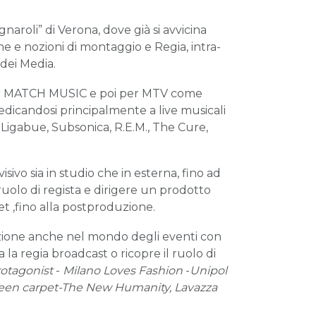
gnaroli” di Verona, dove già si avvicina
 e nozioni di montaggio e Regia, intra-
dei Media.
per MATCH MUSIC e poi per MTV come
dedicandosi principalmente a live musicali
o Ligabue, Subsonica, R.E.M., The Cure,
isivo sia in studio che in esterna, fino ad
 ruolo di regista e dirigere un prodotto
 set ,fino alla postproduzione.
azione anche nel mondo degli eventi con
 regia broadcast o ricopre il ruolo di
otagonist
-
Milano Loves Fashion
-
Unipol
reen carpet-
The New Humanity, Lavazza