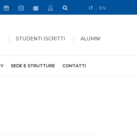
IT
EN
Icona Sostienici
Icona Calendario Eventi
Icona My Civica
Icona Cerca
Icona Newsletter
I
STUDENTI ISCRITTI
ALUMNI
RY
SEDE E STRUTTURE
CONTATTI