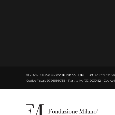
© 2026 - Scuole Civiche di Milano - FdP
- Tutti i diritti riserva
Codice Fiscale 97269560153 - Partita Iva 13212030152 - Codice 