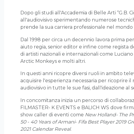
Dopo gli studi all'Accademia di Belle Arti “G.B. Ci
all'audiovisivo sperimentando numerose tecniche
prende la sua carriera professionale nel mondo 
Dal 1998 per circa un decennio lavora prima 
aiuto regia, senior editor e infine come regista 
di artisti nazionali e internazionali come Lucian
Arctic Monkeys e molti altri.
In questi anni ricopre diversi ruoli in ambito telev
acquisire l'esperienza necessaria per ricoprire il
audiovisivo in tutte le sue fasi, dall'ideazione al
In concomitanza inizia un percorso di collabor
FILMASTER- K EVENTS e BALICH WS dove firma la
show caller di eventi come
New Holland- The Pr
50
-
40 Years of Armani
-
Fifa Best Player 2019 G
2021 Calendar Reveal
.