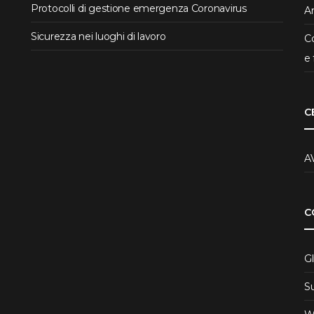
Protocolli di gestione emergenza Coronavirus
Ar
Sicurezza nei luoghi di lavoro
Co
e 
C
A
C
Gl
S