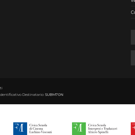
W
Co
ti
Identificativo Destinatario:
SUBM70N