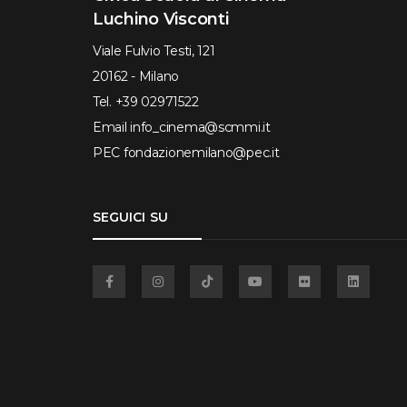
Luchino Visconti
Viale Fulvio Testi, 121
20162 - Milano
Tel.
+39 02971522
Email
info_cinema@scmmi.it
PEC
fondazionemilano@pec.it
SEGUICI SU
Facebook
Instagram
TikTok
YouTube
Flickr
Linkedin