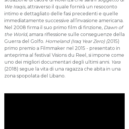
We Iraqis
, attraverso il quale fornirà un resoconto
intimo e dettagliato delle fasi precedenti e quelle
immediatamente successive all’invasione americana.
Nel 2008 firma il suo primo film di finzione,
Dawn of
the World
, amara riflessione sulle conseguenze della
Guerra del Golfo.
Homeland (Iraq Year Zero) (
2015)
primo premio a Filmmaker nel 2015 - presentato in
anteprima al festival Visions du Reel, si impone come
uno dei migliori documentari degli ultimi anni.
Yara
(2018) segue la vita di una ragazza che abita in una
zona spopolata del Libano.