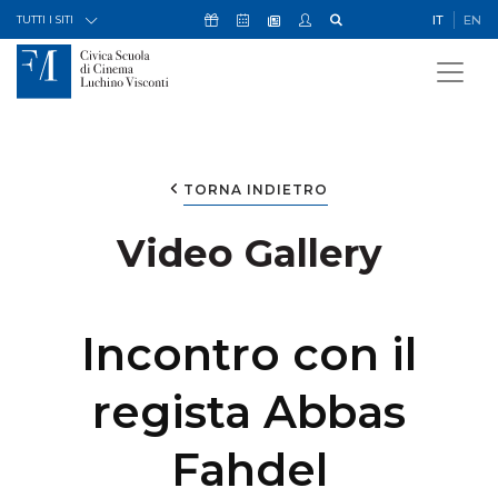
Skip to Content
Icona Sostienici
Icona Calendario Eventi
Icona My Civica
Icona Cerca
IT
EN
Icona Newsletter
TUTTI I SITI
TORNA INDIETRO
Video Gallery
Incontro con il
regista Abbas
Fahdel