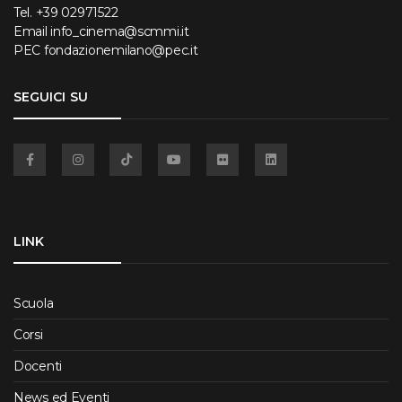
Tel.
+39 02971522
Email
info_cinema@scmmi.it
PEC
fondazionemilano@pec.it
SEGUICI SU
Facebook
Instagram
TikTok
YouTube
Flickr
Linkedin
LINK
Scuola
Corsi
Docenti
News ed Eventi