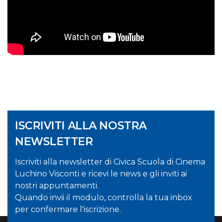
ISCRIVITI ALLA NOSTRA
NEWSLETTER
Iscriviti alla newsletter di Civica Scuola di Cinema
Luchino Visconti e ricevi le news e gli inviti ai
nostri appuntamenti.
Quando invii il modulo, controlla la tua inbox
per confermare l'iscrizione.