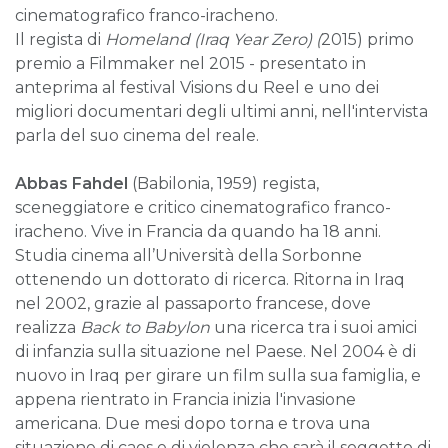
cinematografico franco-iracheno.
Il regista di
Homeland (Iraq Year Zero) (
2015) primo
premio a Filmmaker nel 2015 - presentato in
anteprima al festival Visions du Reel e uno dei
migliori documentari degli ultimi anni, nell'intervista
parla del suo cinema del reale.
Abbas Fahdel
(Babilonia, 1959) regista,
sceneggiatore e critico cinematografico franco-
iracheno. Vive in Francia da quando ha 18 anni.
Studia cinema all’Università della Sorbonne
ottenendo un dottorato di ricerca. Ritorna in Iraq
nel 2002, grazie al passaporto francese, dove
realizza
Back to Babylon
una ricerca tra i suoi amici
di infanzia sulla situazione nel Paese. Nel 2004 è di
nuovo in Iraq per girare un film sulla sua famiglia, e
appena rientrato in Francia inizia l'invasione
americana. Due mesi dopo torna e trova una
situazione di caos e di violenza che sarà il soggetto di