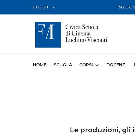
Skip to Content
TUTTI I SITI
SEGUICI 
(CURRENT)
HOME
SCUOLA
CORSI
DOCENTI
Le produzioni, gli i