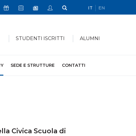
IT
EN
Icona Sostienici
Icona Calendario Eventi
Icona My Civica
Icona Cerca
Icona Newsletter
I
STUDENTI ISCRITTI
ALUMNI
RY
SEDE E STRUTTURE
CONTATTI
ella Civica Scuola di