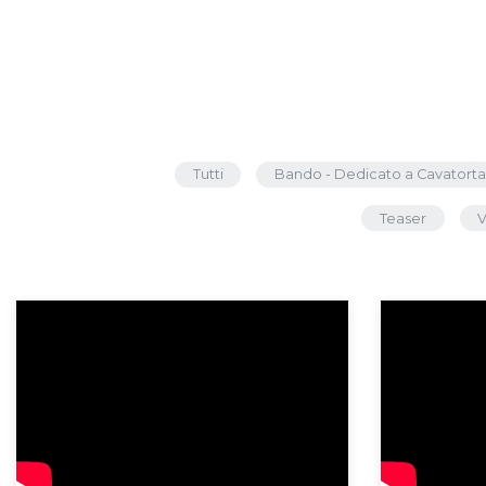
Tutti
Bando - Dedicato a Cavatorta
Teaser