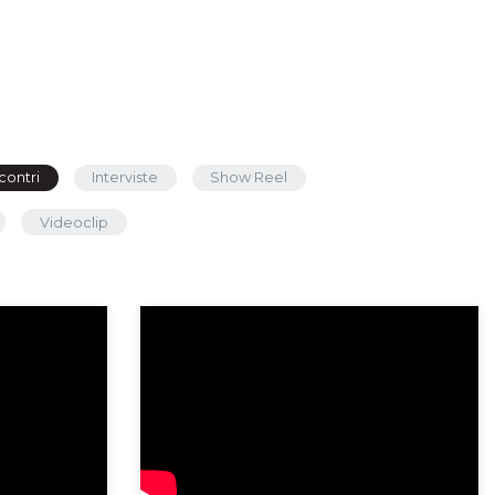
contri
Interviste
Show Reel
Videoclip