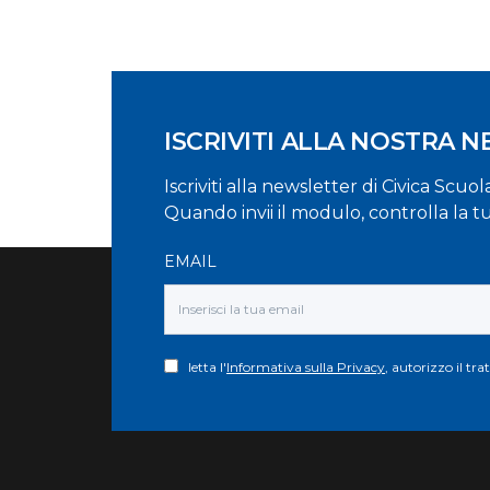
ISCRIVITI ALLA NOSTRA 
Iscriviti alla newsletter di Civica Scuo
Quando invii il modulo, controlla la t
EMAIL
letta l'
Informativa sulla Privacy
, autorizzo il tr