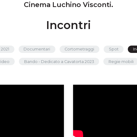
Cinema Luchino Visconti.
Incontri
 2021
Documentari
Cortometraggi
Spot
In
Video
Bando - Dedicato a Cavatorta 2023
Regie mobili