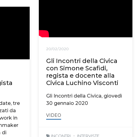
20/02/2020
Gli Incontri della Civica
con Simone Scafidi,
regista e docente alla
gista
Civica Luchino Visconti
Gli Incontri della Civica, giovedì
date, tre
30 gennaio 2020
ati da
VIDEO
work in
lmmaker
 di
INCONTRI
INTERVISTE