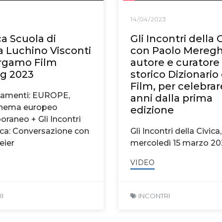
14/04/2023
ca Scuola di
Gli Incontri della 
 Luchino Visconti
con Paolo Meregh
ergamo Film
autore e curatore
g 2023
storico Dizionario
Film, per celebrar
tamenti: EUROPE,
anni dalla prima
nema europeo
edizione
raneo + Gli Incontri
vica: Conversazione con
Gli Incontri della Civica,
eier
mercoledì 15 marzo 2
VIDEO
I
INCONTRI