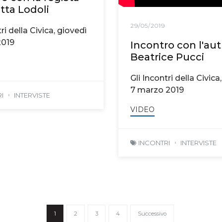
tta Lodoli
29/05/2019
ri della Civica, giovedì
2019
Incontro con l'aut
Beatrice Pucci
Gli Incontri della Civica
7 marzo 2019
I
INTERVISTE
VIDEO
INCONTRI
INTERVISTE
1
2
3
4
Successivo