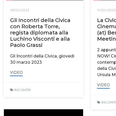
28/04/2023
14/04/2023
Gli Incontri della Civica
La Civi
con Roberta Torre,
Cinema
regista diplomata alla
(at) B
Luchino Visconti e alla
Meetin
Paolo Grassi
2 appun
Gli Incontri della Civica, giovedì
NOW! Ci
30 marzo 2023
contempo
della Ci
VIDEO
Ursula M
VIDEO
INCONTRI
INCONTR