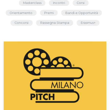
Masterclass
Incontri
Corsi
Orientamento
Premi
Bandi e Opportunità
Concorsi
Rassegna Stampa
Erasmus+