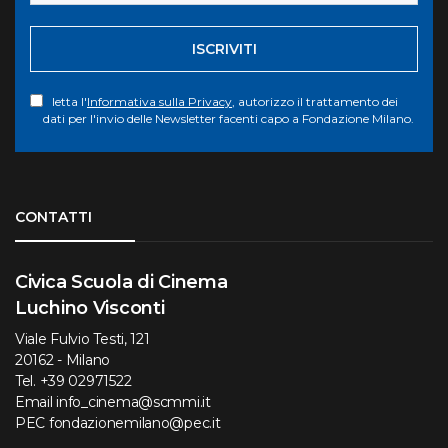
ISCRIVITI
letta l'
Informativa sulla Privacy
, autorizzo il trattamento dei
dati per l'invio delle Newsletter facenti capo a Fondazione Milano.
Torna su
CONTATTI
Civica Scuola di Cinema
Luchino Visconti
Viale Fulvio Testi, 121
20162 - Milano
Tel.
+39 02971522
Email
info_cinema@scmmi.it
PEC
fondazionemilano@pec.it