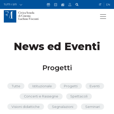
Skip to Content
Icona Sostienici
Icona Calendario Eventi
Icona My Civica
Icona Cerca
IT
EN
Icona Newsletter
TUTTI I SITI
News ed Eventi
Progetti
Tutte
Istituzionale
Progetti
Eventi
Concerti e Rassegne
Spettacoli
Visioni didattiche
Segnalazioni
Seminari