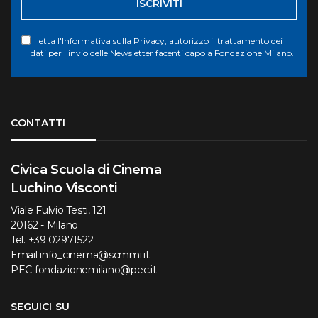
ISCRIVITI
letta l'
Informativa sulla Privacy
, autorizzo il trattamento dei
dati per l'invio delle Newsletter facenti capo a Fondazione Milano.
Torna su
CONTATTI
Civica Scuola di Cinema
Luchino Visconti
Viale Fulvio Testi, 121
20162 - Milano
Tel.
+39 02971522
Email
info_cinema@scmmi.it
PEC
fondazionemilano@pec.it
SEGUICI SU