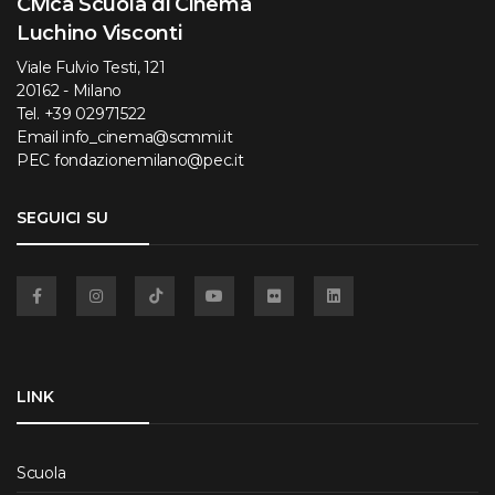
Civica Scuola di Cinema
Luchino Visconti
Viale Fulvio Testi, 121
20162 - Milano
Tel.
+39 02971522
Email
info_cinema@scmmi.it
PEC
fondazionemilano@pec.it
SEGUICI SU
Facebook
Instagram
TikTok
YouTube
Flickr
Linkedin
LINK
Scuola