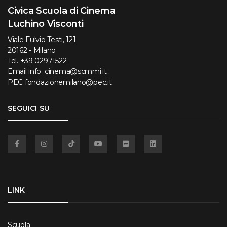
Civica Scuola di Cinema
Luchino Visconti
Viale Fulvio Testi, 121
20162 - Milano
Tel.
+39 02971522
Email
info_cinema@scmmi.it
PEC
fondazionemilano@pec.it
SEGUICI SU
Facebook
Instagram
TikTok
YouTube
Flickr
Linkedin
LINK
Scuola