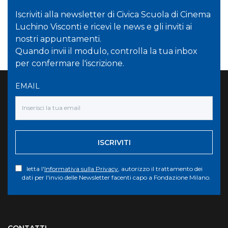
Iscriviti alla newsletter di Civica Scuola di Cinema
Luchino Visconti e ricevi le news e gli inviti ai
nostri appuntamenti.
Quando invii il modulo, controlla la tua inbox
per confermare l'iscrizione.
EMAIL
ISCRIVITI
letta l'
Informativa sulla Privacy
, autorizzo il trattamento dei
dati per l'invio delle Newsletter facenti capo a Fondazione Milano.
Torna su
CONTATTI