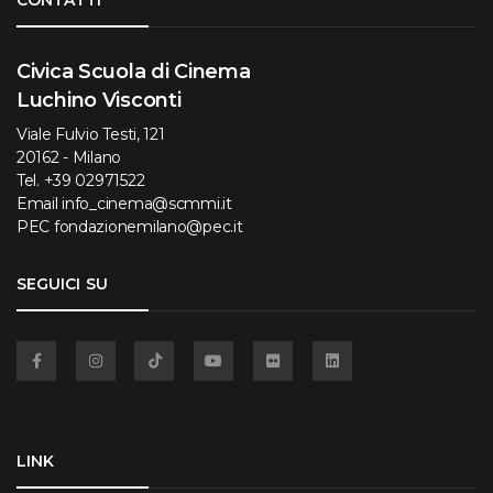
Civica Scuola di Cinema
Luchino Visconti
Viale Fulvio Testi, 121
20162 - Milano
Tel.
+39 02971522
Email
info_cinema@scmmi.it
PEC
fondazionemilano@pec.it
SEGUICI SU
Facebook
Instagram
TikTok
YouTube
Flickr
Linkedin
LINK