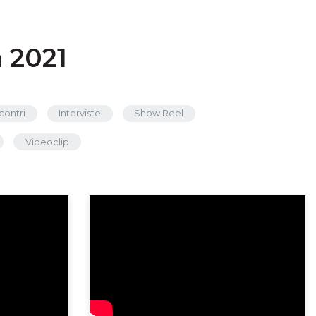
 2021
contri
Interviste
Show Reel
Videoclip