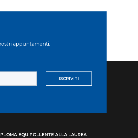
i nostri appuntamenti.
ISCRIVITI
IPLOMA EQUIPOLLENTE ALLA LAUREA