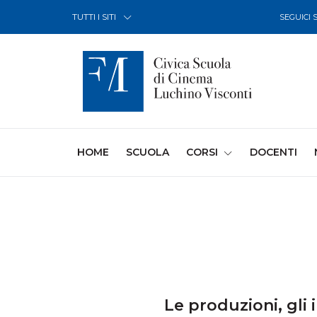
Skip to Content
TUTTI I SITI
SEGUICI 
(CURRENT)
HOME
SCUOLA
CORSI
DOCENTI
Le produzioni, gli i