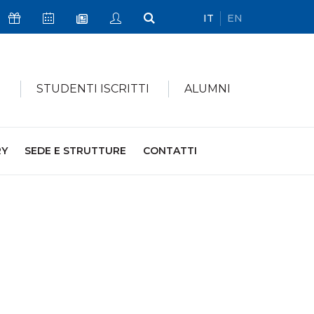
IT
EN
Icona Sostienici
Icona Calendario Eventi
Icona My Civica
Icona Cerca
Icona Newsletter
I
STUDENTI ISCRITTI
ALUMNI
RY
SEDE E STRUTTURE
CONTATTI