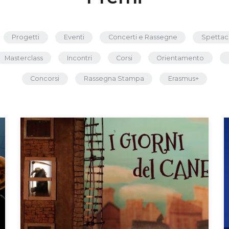
Progetti
Eventi
Concerti e Rassegne
Spettac
Masterclass
Incontri
Corsi
Orientamento
Concorsi
Rassegna Stampa
Erasmus+