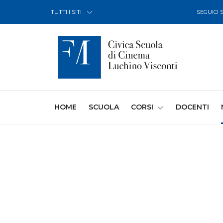
Skip to Content
TUTTI I SITI
SEGUICI 
(CURRENT)
HOME
SCUOLA
CORSI
DOCENTI