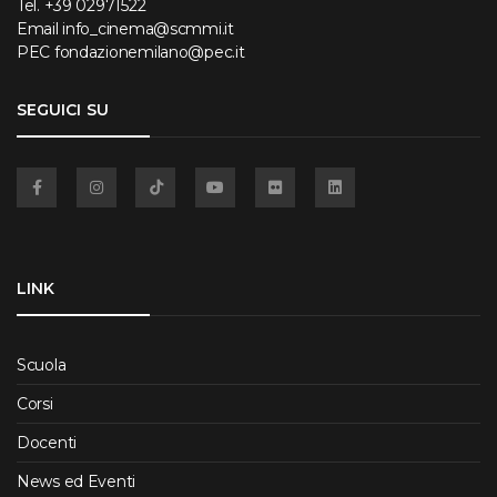
Tel.
+39 02971522
Email
info_cinema@scmmi.it
PEC
fondazionemilano@pec.it
SEGUICI SU
Facebook
Instagram
TikTok
YouTube
Flickr
Linkedin
LINK
Scuola
Corsi
Docenti
News ed Eventi