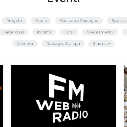
Progetti
Eventi
Concerti e Rassegne
Spettac
Masterclass
Incontri
Corsi
Orientamento
Concorsi
Rassegna Stampa
Erasmus+