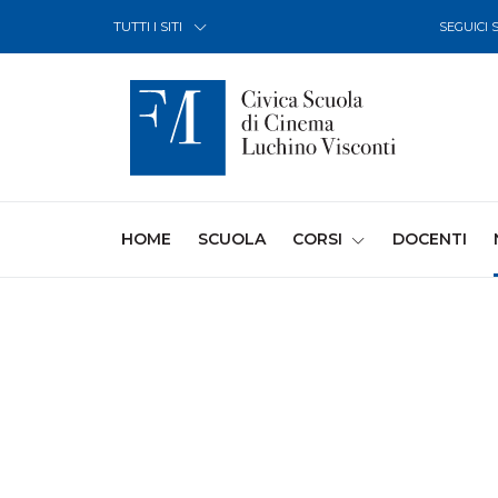
Skip to Content
TUTTI I SITI
SEGUICI 
(CURRENT)
HOME
SCUOLA
CORSI
DOCENTI