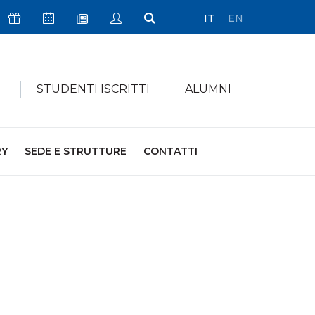
IT
EN
Icona Sostienici
Icona Calendario Eventi
Icona My Civica
Icona Cerca
Icona Newsletter
I
STUDENTI ISCRITTI
ALUMNI
RY
SEDE E STRUTTURE
CONTATTI