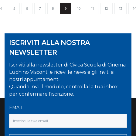
4
5
6
7
8
9
10
11
12
13
1
ISCRIVITI ALLA NOSTRA
NEWSLETTER
Iscriviti alla newsletter di Civica Scuola di Cinema
Luchino Visconti e ricevi le news e gli inviti ai
nostri appuntamenti.
Quando invii il modulo, controlla la tua inbox
per confermare l'iscrizione.
EMAIL