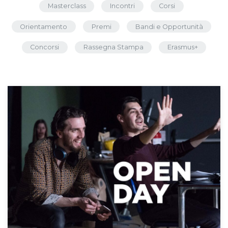
Masterclass
Incontri
Corsi
Orientamento
Premi
Bandi e Opportunità
Concorsi
Rassegna Stampa
Erasmus+