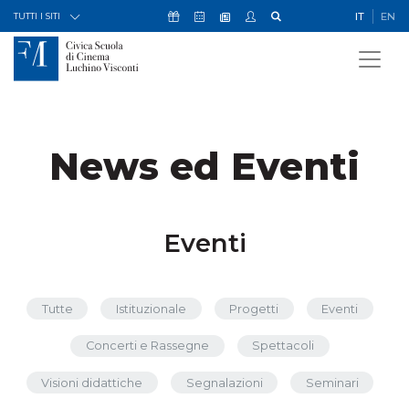
Skip to Content
Icona Sostienici
Icona Calendario Eventi
Icona My Civica
Icona Cerca
IT
EN
Icona Newsletter
TUTTI I SITI
News ed Eventi
Eventi
Tutte
Istituzionale
Progetti
Eventi
Concerti e Rassegne
Spettacoli
Visioni didattiche
Segnalazioni
Seminari