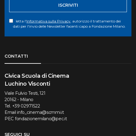
ISCRIVITI
letta l'
Informativa sulla Privacy
, autorizzo il trattamento dei
dati per l'invio delle Newsletter facenti capo a Fondazione Milano.
Torna su
CONTATTI
Civica Scuola di Cinema
Luchino Visconti
Viale Fulvio Testi, 121
20162 - Milano
Tel.
+39 02971522
Email
info_cinema@scmmi.it
PEC
fondazionemilano@pec.it
SEGUICI SU