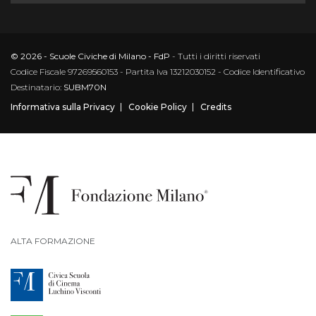
© 2026 - Scuole Civiche di Milano - FdP
- Tutti i diritti riservati
Codice Fiscale 97269560153 - Partita Iva 13212030152 - Codice Identificativo
Destinatario:
SUBM70N
Informativa sulla Privacy
Cookie Policy
Credits
ALTA FORMAZIONE