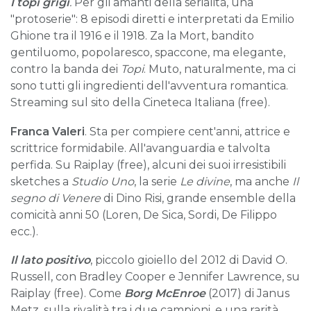
I topi grigi
.
Per gli amanti della serialità, una
"protoserie": 8 episodi diretti e interpretati da Emilio
Ghione tra il 1916 e il 1918. Za la Mort, bandito
gentiluomo, popolaresco, spaccone, ma elegante,
contro la banda dei
Topi
. Muto, naturalmente, ma ci
sono tutti gli ingredienti dell'avventura romantica.
Streaming sul sito della Cineteca Italiana (free).
Franca Valeri
. Sta per compiere cent'anni, attrice e
scrittrice formidabile. All'avanguardia e talvolta
perfida. Su Raiplay (free), alcuni dei suoi irresistibili
sketches a
Studio Uno
, la serie
Le divine
, ma anche
Il
segno di Venere
di Dino Risi, grande ensemble della
comicità anni 50 (Loren, De Sica, Sordi, De Filippo
ecc.).
Il lato positivo
, piccolo gioiello del 2012 di David O.
Russell, con Bradley Cooper e Jennifer Lawrence, su
Raiplay (free). Come
Borg McEnroe
(2017) di Janus
Metz, sulla rivalità tra i due campioni, e una rarità