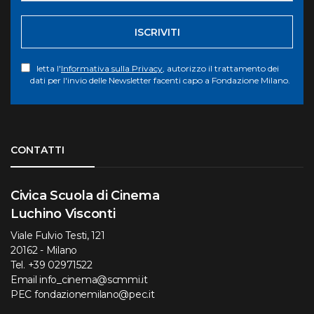
ISCRIVITI
letta l'
Informativa sulla Privacy
, autorizzo il trattamento dei
dati per l'invio delle Newsletter facenti capo a Fondazione Milano.
Torna su
CONTATTI
Civica Scuola di Cinema
Luchino Visconti
Viale Fulvio Testi, 121
20162 - Milano
Tel.
+39 02971522
Email
info_cinema@scmmi.it
PEC
fondazionemilano@pec.it