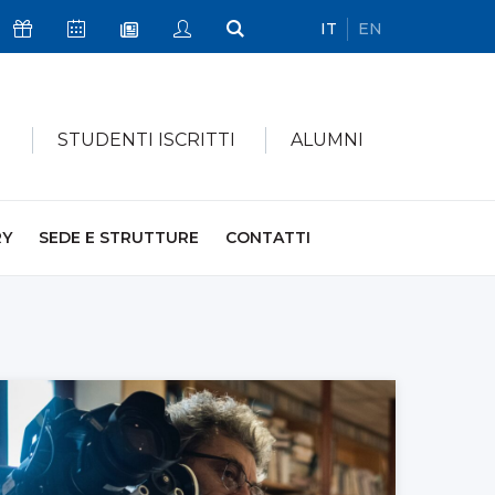
IT
EN
Icona Sostienici
Icona Calendario Eventi
Icona My Civica
Icona Cerca
Icona Newsletter
I
STUDENTI ISCRITTI
ALUMNI
RY
SEDE E STRUTTURE
CONTATTI