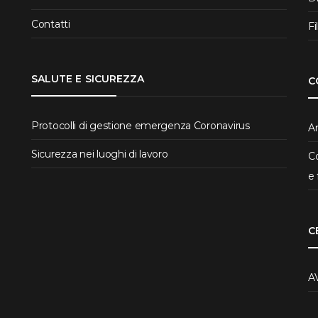
Contatti
Fi
SALUTE E SICUREZZA
C
Protocolli di gestione emergenza Coronavirus
Ar
Sicurezza nei luoghi di lavoro
Co
e 
C
A