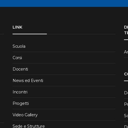
LINK
D
T
Scuola
Ar
Corsi
Docenti
C
News ed Eventi
Incontri
D
Progetti
P
Video Gallery
S
Sede e Strutture
D