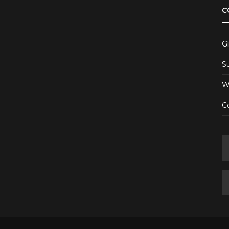
C
Gl
S
W
Co