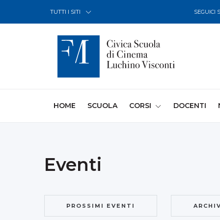
Skip to Content
TUTTI I SITI
SEGUICI 
(CURRENT)
HOME
SCUOLA
CORSI
DOCENTI
Eventi
PROSSIMI EVENTI
ARCHI