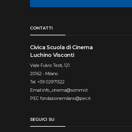
Torna su
CONTATTI
Civica Scuola di Cinema
Luchino Visconti
Viale Fulvio Testi, 121
20162 - Milano
Tel.
+39 02971522
Email
info_cinema@scmmi.it
PEC
fondazionemilano@pec.it
SEGUICI SU