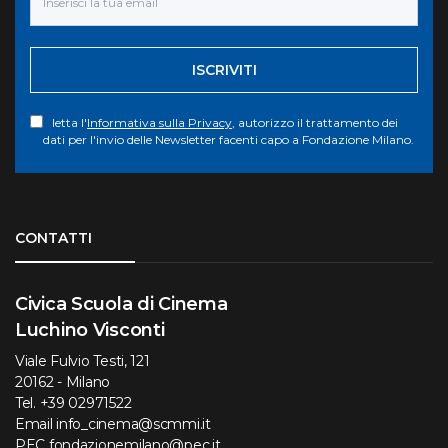
ISCRIVITI
letta l'
Informativa sulla Privacy
, autorizzo il trattamento dei
dati per l'invio delle Newsletter facenti capo a Fondazione Milano.
Torna su
CONTATTI
Civica Scuola di Cinema
Luchino Visconti
Viale Fulvio Testi, 121
20162 - Milano
Tel.
+39 02971522
Email
info_cinema@scmmi.it
PEC
fondazionemilano@pec.it