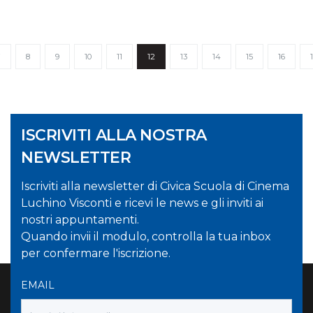
7
8
9
10
11
12
13
14
15
16
ISCRIVITI ALLA NOSTRA
NEWSLETTER
Iscriviti alla newsletter di Civica Scuola di Cinema
Luchino Visconti e ricevi le news e gli inviti ai
nostri appuntamenti.
Quando invii il modulo, controlla la tua inbox
per confermare l'iscrizione.
EMAIL