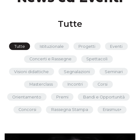
Tutte
Tutte
Istituzionale
Progetti
Eventi
Concerti e Rassegne
Spettacoli
Visioni didattiche
Segnalazioni
Seminari
Masterclass
Incontri
Corsi
Orientamento
Premi
Bandi e Opportunità
Concorsi
Rassegna Stampa
Erasmus+