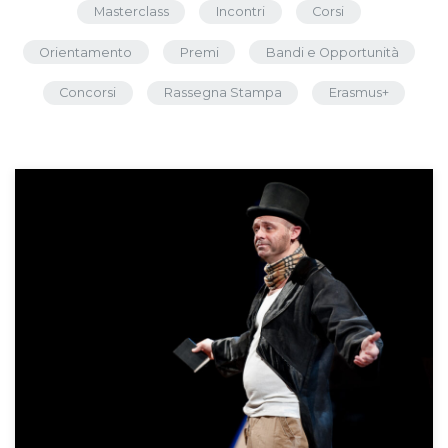
Masterclass
Incontri
Corsi
Orientamento
Premi
Bandi e Opportunità
Concorsi
Rassegna Stampa
Erasmus+