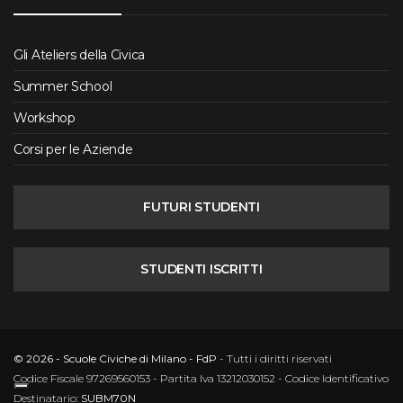
Gli Ateliers della Civica
Summer School
Workshop
Corsi per le Aziende
FUTURI STUDENTI
STUDENTI ISCRITTI
© 2026 - Scuole Civiche di Milano - FdP
- Tutti i diritti riservati
Codice Fiscale 97269560153 - Partita Iva 13212030152 - Codice Identificativo
Destinatario:
SUBM70N