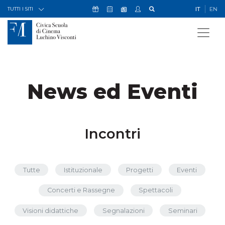
Skip to Content
Icona Sostienici
Icona Calendario Eventi
Icona My Civica
Icona Cerca
IT
EN
Icona Newsletter
TUTTI I SITI
News ed Eventi
Incontri
Tutte
Istituzionale
Progetti
Eventi
Concerti e Rassegne
Spettacoli
Visioni didattiche
Segnalazioni
Seminari