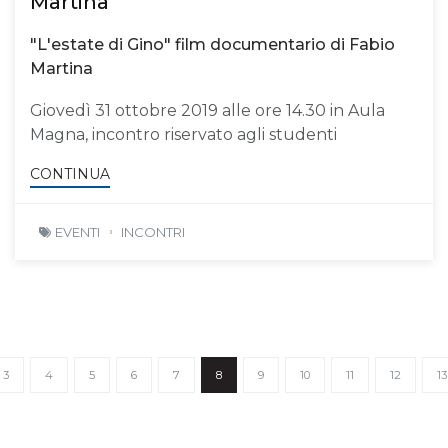
Martina
"L'estate di Gino" film documentario di Fabio
Martina
Giovedì 31 ottobre 2019 alle ore 14.30 in Aula
Magna, incontro riservato agli studenti
CONTINUA
EVENTI
INCONTRI
3
4
5
6
7
8
9
10
11
12
13