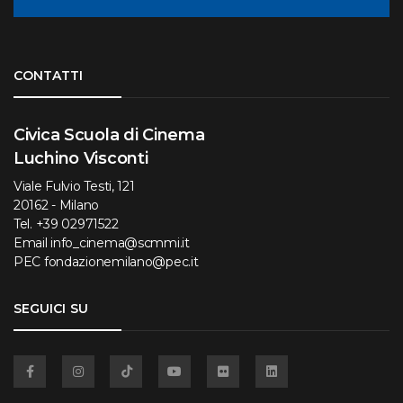
Torna su
CONTATTI
Civica Scuola di Cinema
Luchino Visconti
Viale Fulvio Testi, 121
20162 - Milano
Tel.
+39 02971522
Email
info_cinema@scmmi.it
PEC
fondazionemilano@pec.it
SEGUICI SU
Facebook
Instagram
TikTok
YouTube
Flickr
Linkedin