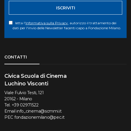
ISCRIVITI
letta l'
Informativa sulla Privacy
, autorizzo il trattamento dei
dati per l'invio delle Newsletter facenti capo a Fondazione Milano.
Torna su
CONTATTI
Civica Scuola di Cinema
Luchino Visconti
Viale Fulvio Testi, 121
20162 - Milano
Tel.
+39 02971522
Email
info_cinema@scmmi.it
PEC
fondazionemilano@pec.it