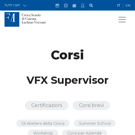
Skip to Content
Icona Sostienici
Icona Calendario Eventi
Icona My Civica
Icona Cerca
IT
EN
Icona Newsletter
TUTTI I SITI
Corsi
VFX Supervisor
Certificazioni
Corsi brevi
Gli Ateliers della Civica
Summer School
Workshop
Corsi per Aziende