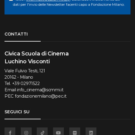
dati per l'invio delle Newsletter facenti capo a Fondazione Milano.
Torna su
CONTATTI
Civica Scuola di Cinema
Luchino Visconti
Viale Fulvio Testi, 121
20162 - Milano
Tel.
+39 02971522
Email
info_cinema@scmmi.it
PEC
fondazionemilano@pec.it
SEGUICI SU
Facebook
Instagram
TikTok
YouTube
Flickr
Linkedin