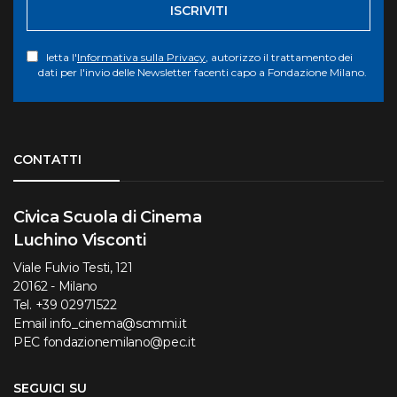
ISCRIVITI
letta l'
Informativa sulla Privacy
, autorizzo il trattamento dei
dati per l'invio delle Newsletter facenti capo a Fondazione Milano.
Torna su
CONTATTI
Civica Scuola di Cinema
Luchino Visconti
Viale Fulvio Testi, 121
20162 - Milano
Tel.
+39 02971522
Email
info_cinema@scmmi.it
PEC
fondazionemilano@pec.it
SEGUICI SU