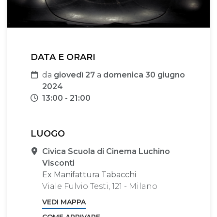
DATA E ORARI
Data
da
giovedì 27
a
domenica 30 giugno
2024
Orari
13:00 - 21:00
LUOGO
Sede
Civica Scuola di Cinema Luchino
Visconti
Ex Manifattura Tabacchi
Viale Fulvio Testi, 121 - Milano
VEDI MAPPA