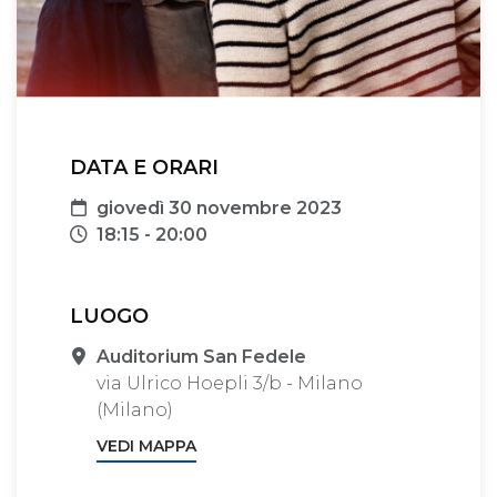
DATA E ORARI
Data
giovedì 30 novembre 2023
Orari
18:15 - 20:00
LUOGO
Sede
Auditorium San Fedele
via Ulrico Hoepli 3/b - Milano
(Milano)
VEDI MAPPA