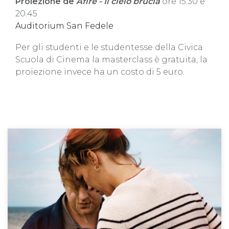
Proiezione
de
Afire - Il cielo brucia
ore 15.30 e
20.45
Auditorium San Fedele
Per gli studenti e le studentesse della Civica
Scuola di Cinema la masterclass è gratuita, la
proiezione invece ha un costo di 5 euro.