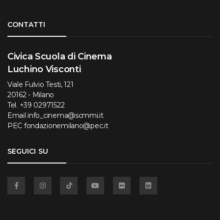
Torna su
CONTATTI
Civica Scuola di Cinema
Luchino Visconti
Viale Fulvio Testi, 121
20162 - Milano
Tel.
+39 02971522
Email
info_cinema@scmmi.it
PEC
fondazionemilano@pec.it
SEGUICI SU
Facebook
Instagram
TikTok
YouTube
Flickr
Linkedin