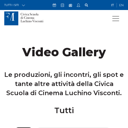
Skip to Content
Icona Sostienici
Icona Calendario Eventi
Icona My Civica
Icona Cerca
IT
EN
Icona Newsletter
TUTTI I SITI
Video Gallery
Le produzioni, gli incontri, gli spot e
tante altre attività della Civica
Scuola di Cinema Luchino Visconti.
Tutti