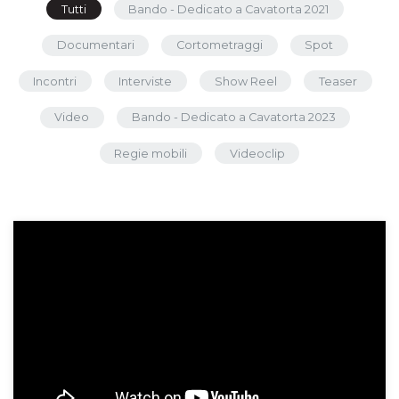
Tutti
Bando - Dedicato a Cavatorta 2021
Documentari
Cortometraggi
Spot
Incontri
Interviste
Show Reel
Teaser
Video
Bando - Dedicato a Cavatorta 2023
Regie mobili
Videoclip