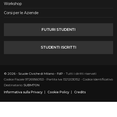
Workshop
Corsi per le Aziende
FUTURI STUDENTI
STUDENTI ISCRITTI
© 2026 - Scuole Civiche di Milano - FdP
- Tutti i diritti riservati
Codice Fiscale 97269560153 - Partita Iva 13212030152 - Codice Identificativo
Destinatario:
SUBM70N
Informativa sulla Privacy
Cookie Policy
Credits