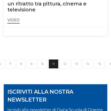
un ritratto tra pittura, cinema e
televisione
VIDEO
6
7
8
9
10
11
12
13
14
15
1
ISCRIVITI ALLA NOSTRA
NEWSLETTER
Iscriviti alla newsletter di Civica Scuola di Cinema