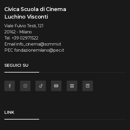
Civica Scuola di Cinema
Luchino Visconti
Viale Fulvio Testi, 121
20162 - Milano
Tel.
+39 02971522
Email
info_cinema@scmmi.it
PEC
fondazionemilano@pec.it
SEGUICI SU
Facebook
Instagram
TikTok
YouTube
Flickr
Linkedin
LINK