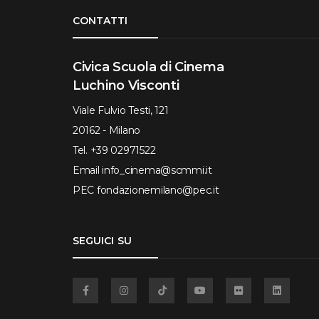
Torna su
CONTATTI
Civica Scuola di Cinema
Luchino Visconti
Viale Fulvio Testi, 121
20162 - Milano
Tel.
+39 02971522
Email
info_cinema@scmmi.it
PEC
fondazionemilano@pec.it
SEGUICI SU
Facebook
Instagram
TikTok
YouTube
Flickr
Linkedin