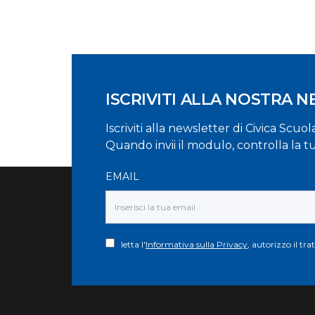
ISCRIVITI ALLA NOSTRA 
Iscriviti alla newsletter di Civica Scuo
Quando invii il modulo, controlla la t
EMAIL
letta l'
Informativa sulla Privacy
, autorizzo il tr