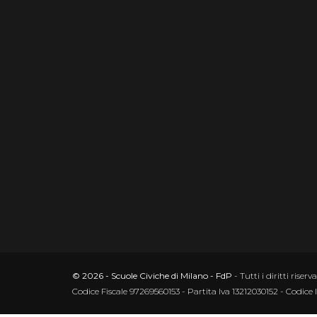
© 2026 - Scuole Civiche di Milano - FdP
- Tutti i diritti riserva
Codice Fiscale 97269560153 - Partita Iva 13212030152 - Codice 