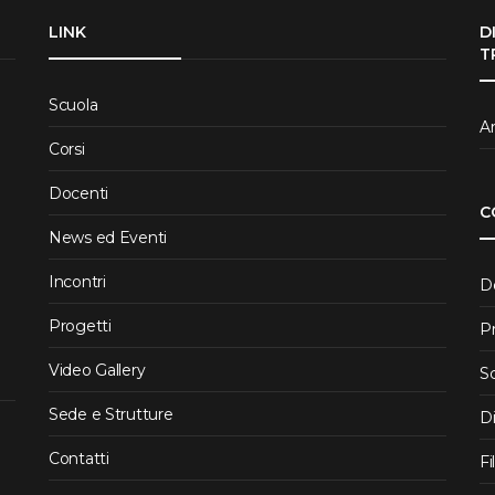
LINK
D
T
Scuola
Ar
Corsi
Docenti
C
News ed Eventi
Incontri
D
Progetti
P
Video Gallery
S
Sede e Strutture
D
Contatti
Fi