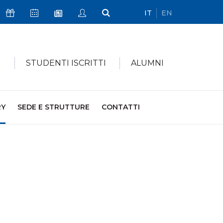
IT
EN
Icona Sostienici
Icona Calendario Eventi
Icona My Civica
Icona Cerca
Icona Newsletter
I
STUDENTI ISCRITTI
ALUMNI
RY
SEDE E STRUTTURE
CONTATTI