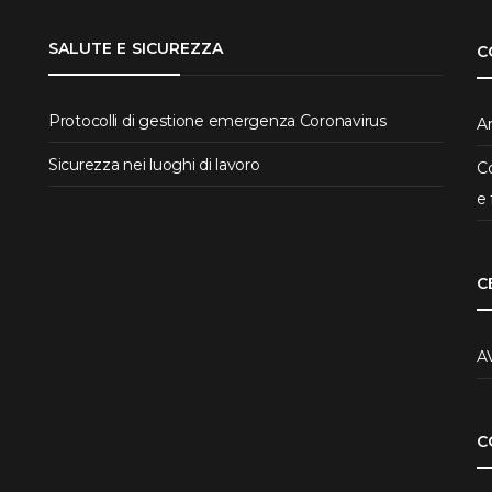
SALUTE E SICUREZZA
C
Protocolli di gestione emergenza Coronavirus
Ar
Sicurezza nei luoghi di lavoro
Co
e 
C
A
C