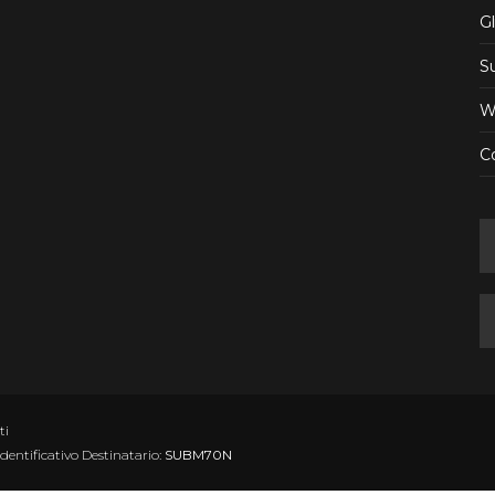
Gl
S
W
Co
ti
Identificativo Destinatario:
SUBM70N