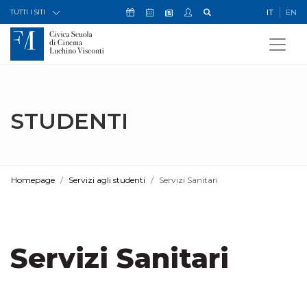
Skip to Content
Icona Sostienici
Icona Calendario Eventi
Icona My Civica
Icona Cerca
IT
EN
Icona Newsletter
TUTTI I SITI
STUDENTI
Homepage
Servizi agli studenti
Servizi Sanitari
Servizi Sanitari