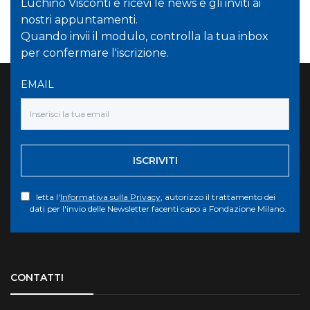
Luchino Visconti e ricevi le news e gli inviti ai
nostri appuntamenti.
Quando invii il modulo, controlla la tua inbox
per confermare l'iscrizione.
EMAIL
ISCRIVITI
letta l'
Informativa sulla Privacy
, autorizzo il trattamento dei
dati per l'invio delle Newsletter facenti capo a Fondazione Milano.
Torna su
CONTATTI