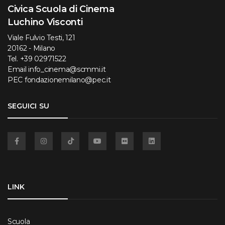
Civica Scuola di Cinema
Luchino Visconti
Viale Fulvio Testi, 121
20162 - Milano
Tel.
+39 02971522
Email
info_cinema@scmmi.it
PEC
fondazionemilano@pec.it
SEGUICI SU
Facebook
Instagram
TikTok
YouTube
Flickr
Linkedin
LINK
Scuola