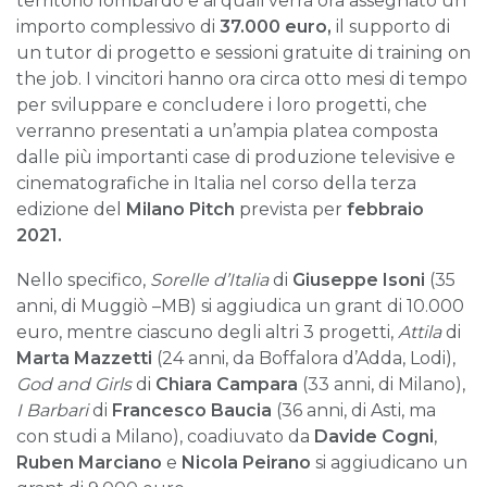
territorio lombardo e ai quali verrà ora assegnato un
importo complessivo di
37.000 euro,
il supporto di
un tutor di progetto e sessioni gratuite di training on
the job. I vincitori hanno ora circa otto mesi di tempo
per sviluppare e concludere i loro progetti, che
verranno presentati a un’ampia platea composta
dalle più importanti case di produzione televisive e
cinematografiche in Italia nel corso della terza
edizione del
Milano Pitch
prevista per
febbraio
2021.
Nello specifico,
Sorelle d’Italia
di
Giuseppe Isoni
(35
anni, di Muggiò –MB) si aggiudica un grant di 10.000
euro, mentre ciascuno degli altri 3 progetti,
Attila
di
Marta Mazzetti
(24 anni, da Boffalora d’Adda, Lodi),
God and Girls
di
Chiara Campara
(33 anni, di Milano),
I Barbari
di
Francesco Baucia
(36 anni, di Asti, ma
con studi a Milano), coadiuvato da
Davide Cogni
,
Ruben Marciano
e
Nicola Peirano
si aggiudicano un