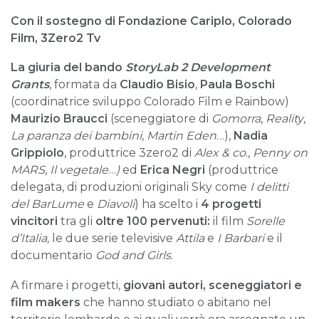
Con il sostegno di Fondazione Cariplo, Colorado
Film, 3Zero2 Tv
La giuria del bando
StoryLab 2 Development
Grants
, formata da
Claudio Bisio
,
Paula Boschi
(coordinatrice sviluppo Colorado Film e Rainbow)
Maurizio Braucci
(sceneggiatore di
Gomorra
,
Reality
,
La paranza dei bambini
,
Martin Eden
…),
Nadia
Grippiolo
, produttrice 3zero2 di
Alex & co
.,
Penny on
MARS
,
Il vegetale
…
)
ed
Erica Negri
(produttrice
delegata, di produzioni originali Sky come
I delitti
del BarLume
e
Diavoli
) ha scelto i
4 progetti
vincitori
tra gli
oltre 100 pervenuti:
il film
Sorelle
d’Italia,
le due serie televisive
Attila
e
I Barbari
e il
documentario
God and Girls
.
A firmare i progetti,
giovani autori, sceneggiatori e
film makers
che hanno studiato o abitano nel