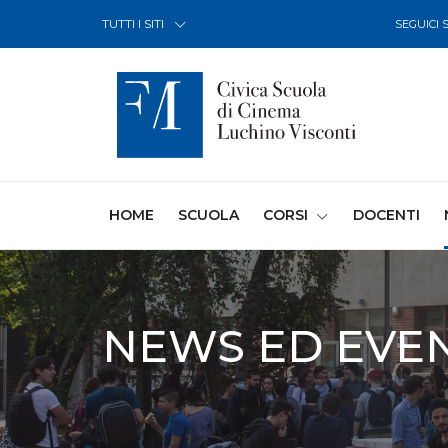
Skip to Content
TUTTI I SITI
SEGUICI 
(CURRENT)
HOME
SCUOLA
CORSI
DOCENTI
NEWS ED EVEN