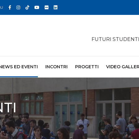
Facebook
Instagram
TikTok
YouTube
Flickr
Linkedin
SU
FUTURI STUDENT
NEWS ED EVENTI
INCONTRI
PROGETTI
VIDEO GALLE
TI