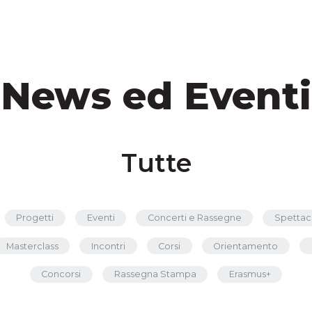
News ed Eventi
Tutte
Progetti
Eventi
Concerti e Rassegne
Spettac
Masterclass
Incontri
Corsi
Orientamento
Concorsi
Rassegna Stampa
Erasmus+