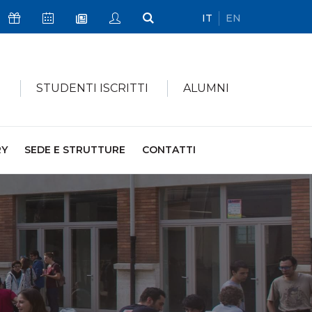
IT
EN
Icona Sostienici
Icona Calendario Eventi
Icona My Civica
Icona Cerca
Icona Newsletter
I
STUDENTI ISCRITTI
ALUMNI
RY
SEDE E STRUTTURE
CONTATTI