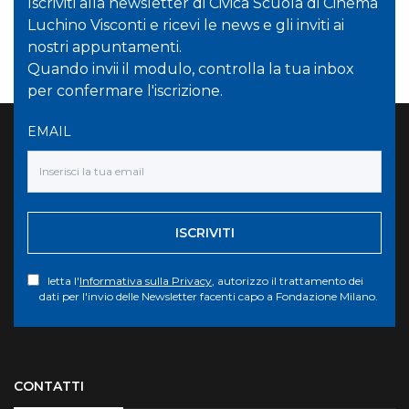
Iscriviti alla newsletter di Civica Scuola di Cinema
Luchino Visconti e ricevi le news e gli inviti ai
nostri appuntamenti.
Quando invii il modulo, controlla la tua inbox
per confermare l'iscrizione.
EMAIL
ISCRIVITI
letta l'
Informativa sulla Privacy
, autorizzo il trattamento dei
dati per l'invio delle Newsletter facenti capo a Fondazione Milano.
Torna su
CONTATTI