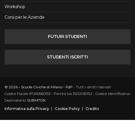
Workshop
Corsi per le Aziende
FUTURI STUDENTI
STUDENTI ISCRITTI
© 2026 - Scuole Civiche di Milano - FdP
- Tutti i diritti riservati
Codice Fiscale 97269560153 - Partita Iva 13212030152 - Codice Identificativo
Destinatario:
SUBM70N
Informativa sulla Privacy
Cookie Policy
Credits