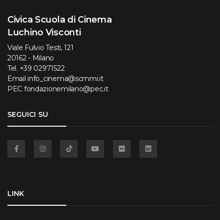
Civica Scuola di Cinema
Luchino Visconti
Viale Fulvio Testi, 121
20162 - Milano
Tel.
+39 02971522
Email
info_cinema@scmmi.it
PEC
fondazionemilano@pec.it
SEGUICI SU
Facebook
Instagram
TikTok
YouTube
Flickr
Linkedin
LINK