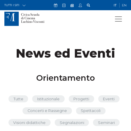
Skip to Content
Icona Sostienici
Icona Calendario Eventi
Icona My Civica
Icona Cerca
IT
EN
Icona Newsletter
TUTTI I SITI
News ed Eventi
Orientamento
Tutte
Istituzionale
Progetti
Eventi
Concerti e Rassegne
Spettacoli
Visioni didattiche
Segnalazioni
Seminari