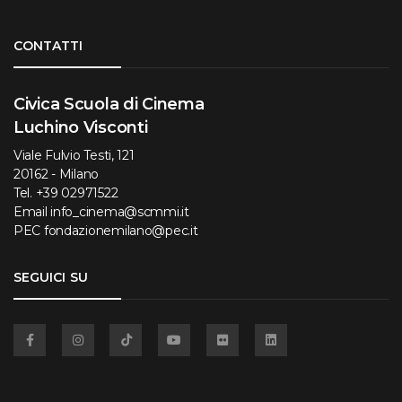
Torna su
CONTATTI
Civica Scuola di Cinema
Luchino Visconti
Viale Fulvio Testi, 121
20162 - Milano
Tel.
+39 02971522
Email
info_cinema@scmmi.it
PEC
fondazionemilano@pec.it
SEGUICI SU
Facebook
Instagram
TikTok
YouTube
Flickr
Linkedin