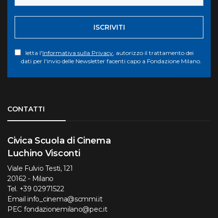
ISCRIVITI
letta l'
Informativa sulla Privacy
, autorizzo il trattamento dei
dati per l'invio delle Newsletter facenti capo a Fondazione Milano.
Torna su
CONTATTI
Civica Scuola di Cinema
Luchino Visconti
Viale Fulvio Testi, 121
20162 - Milano
Tel.
+39 02971522
Email
info_cinema@scmmi.it
PEC
fondazionemilano@pec.it