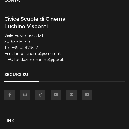
CONTATTI
Civica Scuola di Cinema
Luchino Visconti
Viale Fulvio Testi, 121
20162 - Milano
Tel.
+39 02971522
Email
info_cinema@scmmi.it
PEC
fondazionemilano@pec.it
SEGUICI SU
Facebook
Instagram
TikTok
YouTube
Flickr
Linkedin
LINK