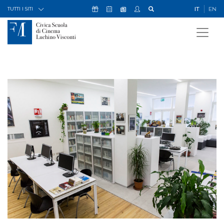
Skip to Content
Icona Sostienici
Icona Calendario Eventi
Icona My Civica
Icona Cerca
IT
EN
Icona Newsletter
TUTTI I SITI