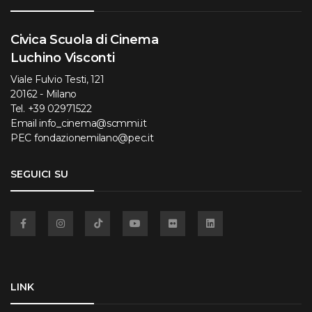
Civica Scuola di Cinema
Luchino Visconti
Viale Fulvio Testi, 121
20162 - Milano
Tel.
+39 02971522
Email
info_cinema@scmmi.it
PEC
fondazionemilano@pec.it
SEGUICI SU
Facebook
Instagram
TikTok
YouTube
Flickr
Linkedin
LINK