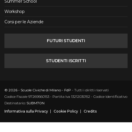
Summer School
Workshop
Corsi per le Aziende
FUTURI STUDENTI
STUDENTI ISCRITTI
© 2026 - Scuole Civiche di Milano - FdP
- Tutti i diritti riservati
Codice Fiscale 97269560153 - Partita Iva 13212030152 - Codice Identificativo
Destinatario:
SUBM70N
Informativa sulla Privacy
Cookie Policy
Credits