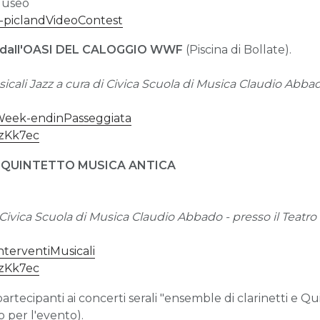
 Museo
y/e-piclandVideoContest
 dall'OASI DEL CALOGGIO WWF
(Piscina di Bollate).
ali Jazz a cura di Civica Scuola di Musica Claudio Abbado
y/Week-endinPasseggiata
/3zKk7ec
E QUINTETTO MUSICA ANTICA
Civica Scuola di Musica Claudio Abbado - presso il Teatro d
/InterventiMusicali
/3zKk7ec
rtecipanti ai concerti serali "ensemble di clarinetti e Q
 per l'evento).