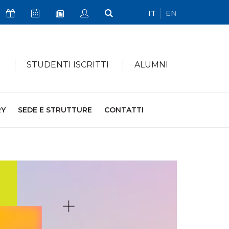
IT
EN
Icona Sostienici
Icona Calendario Eventi
Icona My Civica
Icona Cerca
Icona Newsletter
I
STUDENTI ISCRITTI
ALUMNI
RY
SEDE E STRUTTURE
CONTATTI