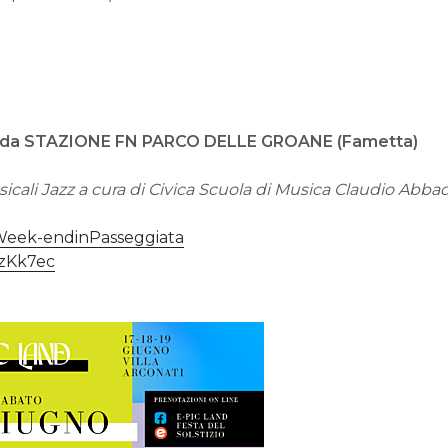
 da STAZIONE FN PARCO DELLE GROANE
(Fametta)
ali Jazz a cura di Civica Scuola di Musica Claudio Abbado
y/Week-endinPasseggiata
/3zKk7ec