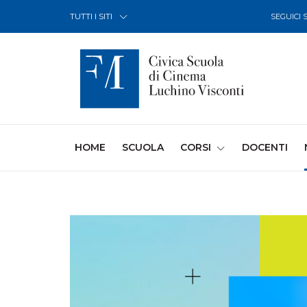
Skip to Content
TUTTI I SITI
SEGUICI 
(CURRENT)
HOME
SCUOLA
CORSI
DOCENTI