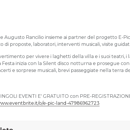
 Augusto Rancilio insieme ai partner del progetto E-Pic L
i proposte, laboratori, interventi musicali, visite guidat
rtimento per vivere i laghetti della villa e i suoi teatri, i l
a Festa inizia con la Silent disco notturna e prosegue con 
oncerti e sorprese musicali, brevi passeggiate nella terra 
I SINGOLI EVENTI E' GRATUITO con PRE-REGISTRAZIO
www.eventbrite.it/o/e-pic-land-47986962723