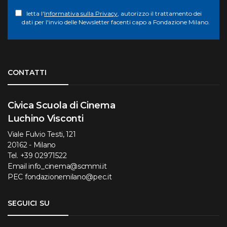
letta l'
Informativa sulla Privacy
, autorizzo il trattamento dei
dati per l'invio delle Newsletter facenti capo a Fondazione Milano.
Torna su
CONTATTI
Civica Scuola di Cinema
Luchino Visconti
Viale Fulvio Testi, 121
20162 - Milano
Tel.
+39 02971522
Email
info_cinema@scmmi.it
PEC
fondazionemilano@pec.it
SEGUICI SU