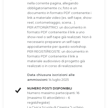
nella corrente pagina, allegando
obbligatoriamente cv, foto e un
documento in formato PDF contenente i
link a materiale video (es. self-tape, show-
reel, cortometraggio, scena… ).
PER ATTORI/ATTRICI: un documento in
formato PDF contenente il link a uno
show-reel o self-tape già realizzati. Non è
necessario preparare un self-tape
appositamente per questo workshop.
PER REGISTI/REGISTE: un documento in
formato PDF contenente il link a
materiale audiovisivo di progetto già
realizzati o in corso di realizzazione.
Data chiusura iscrizioni alIe
ammissioni:
14 luglio 2025
NUMERO POSTI DISPONIBILI
Numero massimo partecipanti: 16
(massimo 10 attori/attrici – 6
registi/registe)
La Civica Scuola di Cinema “Luchino