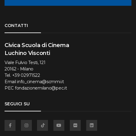
Torna su
CONTATTI
Civica Scuola di Cinema
Luchino Visconti
Viale Fulvio Testi, 121
20162 - Milano
Tel.
+39 02971522
Email
info_cinema@scmmi.it
PEC
fondazionemilano@pec.it
SEGUICI SU
Facebook
Instagram
TikTok
YouTube
Flickr
Linkedin