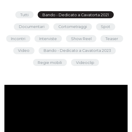
Tutti
Bando - Dedicato a Cavatorta 2021
Documentari
Cortometraggi
Spot
Incontri
Interviste
Show Reel
Teaser
Video
Bando - Dedicato a Cavatorta 2023
Regie mobili
Videoclip