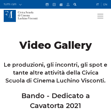
Skip to Content
Icona Sostienici
Icona Calendario Eventi
Icona My Civica
Icona Cerca
IT
EN
Icona Newsletter
TUTTI I SITI
Video Gallery
Le produzioni, gli incontri, gli spot e
tante altre attività della Civica
Scuola di Cinema Luchino Visconti.
Bando - Dedicato a
Cavatorta 2021