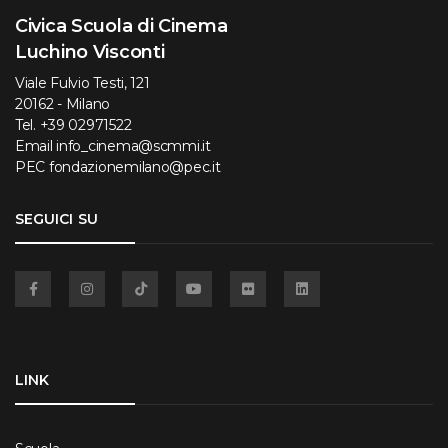
Civica Scuola di Cinema
Luchino Visconti
Viale Fulvio Testi, 121
20162 - Milano
Tel.
+39 02971522
Email
info_cinema@scmmi.it
PEC
fondazionemilano@pec.it
SEGUICI SU
Facebook
Instagram
TikTok
YouTube
Flickr
Linkedin
LINK