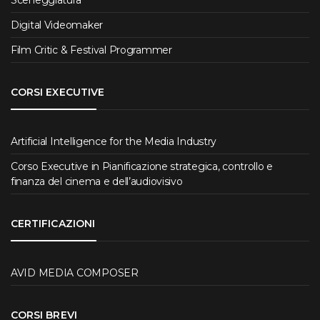
Digital Videomaker
Film Critic & Festival Programmer
CORSI EXECUTIVE
Artificial Intelligence for the Media Industry
Corso Executive in Pianificazione strategica, controllo e
finanza del cinema e dell’audiovisivo
CERTIFICAZIONI
AVID MEDIA COMPOSER
CORSI BREVI