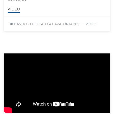
VIDEO
BANDO - DEDICATO A CAVATORTA 2021
VIDEO