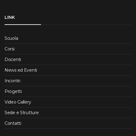
LINK
Scuola
Corsi
Docenti
News ed Eventi
Incontri
Progetti
Video Gallery
Sede e Strutture
Contatti