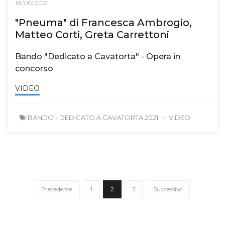
18/06/2021
"Pneuma" di Francesca Ambrogio,
Matteo Corti, Greta Carrettoni
Bando "Dedicato a Cavatorta" - Opera in
concorso
VIDEO
BANDO - DEDICATO A CAVATORTA 2021
VIDEO
Precedente
1
2
3
Successivo