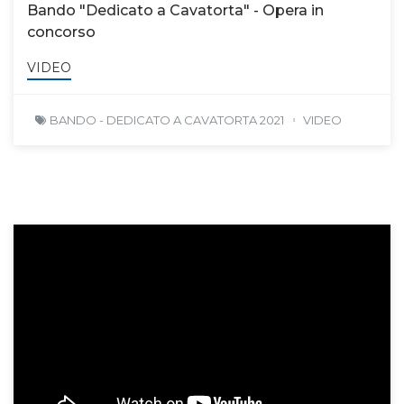
Bando "Dedicato a Cavatorta" - Opera in
concorso
VIDEO
BANDO - DEDICATO A CAVATORTA 2021
VIDEO