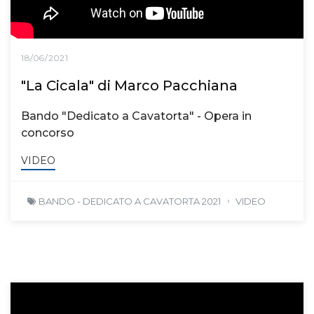
18/06/2021
"La Cicala" di Marco Pacchiana
Bando "Dedicato a Cavatorta" - Opera in
concorso
VIDEO
BANDO - DEDICATO A CAVATORTA 2021
VIDEO