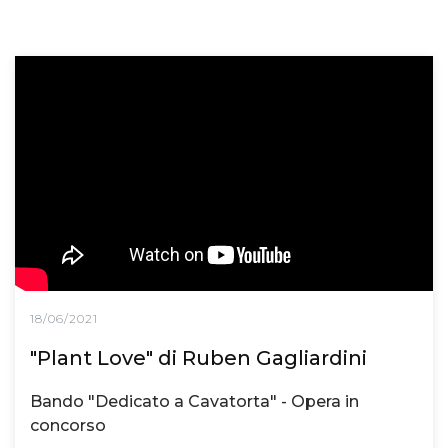
18/06/2021
"Plant Love" di Ruben Gagliardini
Bando "Dedicato a Cavatorta" - Opera in
concorso