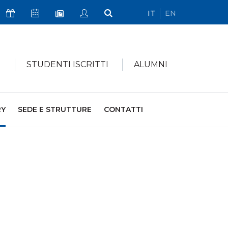
IT
EN
Icona Sostienici
Icona Calendario Eventi
Icona My Civica
Icona Cerca
Icona Newsletter
I
STUDENTI ISCRITTI
ALUMNI
RY
SEDE E STRUTTURE
CONTATTI