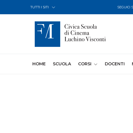
Skip to Content
TUTTI I SITI
SEGUICI 
(CURRENT)
HOME
SCUOLA
CORSI
DOCENTI