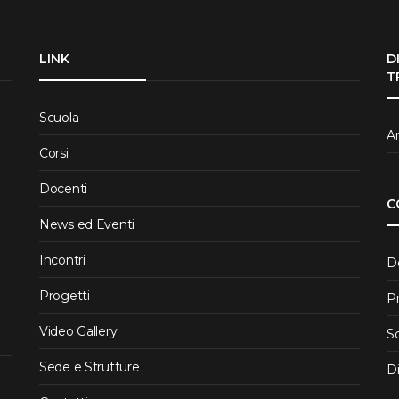
LINK
D
T
Scuola
Ar
Corsi
Docenti
C
News ed Eventi
Incontri
D
Progetti
P
Video Gallery
S
Sede e Strutture
D