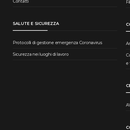
Contatti
Fi
SALUTE E SICUREZZA
C
Protocolli di gestione emergenza Coronavirus
Ar
Sicurezza nei luoghi di lavoro
Co
e 
C
A
C