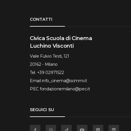
Torna su
CONTATTI
Civica Scuola di Cinema
Luchino Visconti
Viale Fulvio Testi, 121
20162 - Milano
Tel.
+39 02971522
Email
info_cinema@scmmi.it
PEC
fondazionemilano@pec.it
SEGUICI SU
Facebook
Instagram
TikTok
YouTube
Flickr
Linkedin