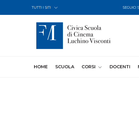
Skip to Content
TUTTI I SITI
SEGUICI 
(CURRENT)
HOME
SCUOLA
CORSI
DOCENTI