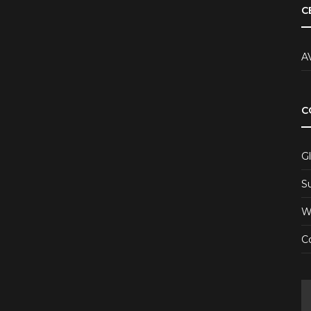
C
A
C
Gl
S
W
Co