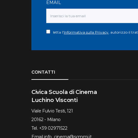
EMAIL
letta l'
Informativa sulla Privacy
, autorizzo il tr
Torna su
CONTATTI
Civica Scuola di Cinema
Luchino Visconti
Viale Fulvio Testi, 121
20162 - Milano
Tel.
+39 02971522
Email
info_cinema@scmmi.it