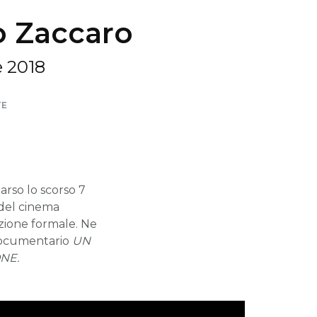
io Zaccaro
e 2018
TE
arso lo scorso 7
i del cinema
zione formale. Ne
 documentario
UN
ONE.