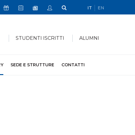
IT
EN
Icona Sostienici
Icona Calendario Eventi
Icona My Civica
Icona Cerca
Icona Newsletter
I
STUDENTI ISCRITTI
ALUMNI
RY
SEDE E STRUTTURE
CONTATTI