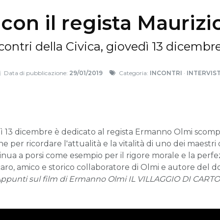
con il regista Mauriz
ncontri della Civica, giovedì 13 dicembr
Data di pubblicazione:
29/01/2019
Categoria:
INCONTRI
·
INTERVIS
dì 13 dicembre è dedicato al regista Ermanno Olmi scomp
 per ricordare l'attualità e la vitalità di uno dei maestr
nua a porsi come esempio per il rigore morale e la perfe
aro, amico e storico collaboratore di Olmi e autore del
ppunti sul film di Ermanno Olmi IL VILLAGGIO DI CART