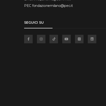
PEC
fondazionemilano@pec.it
SEGUICI SU
Facebook
Instagram
TikTok
YouTube
Flickr
Linkedin