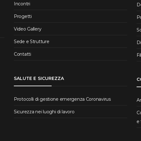
Incontri
D
Progetti
P
Video Gallery
S
Sede e Strutture
D
Contatti
Fi
SALUTE E SICUREZZA
C
Protocolli di gestione emergenza Coronavirus
Ar
Sicurezza nei luoghi di lavoro
Co
e 