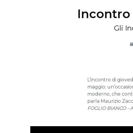
Incontro 
Gli I
L’incontro di giove
maggio: un’occasione
moderno, che conti
parla Maurizio Zacc
FOGLIO BIANCO - A