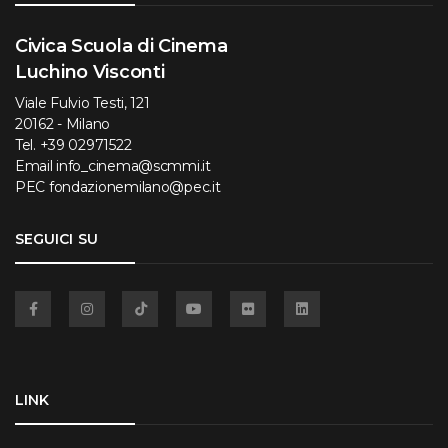
Civica Scuola di Cinema
Luchino Visconti
Viale Fulvio Testi, 121
20162 - Milano
Tel.
+39 02971522
Email
info_cinema@scmmi.it
PEC
fondazionemilano@pec.it
SEGUICI SU
Facebook
Instagram
TikTok
YouTube
Flickr
Linkedin
LINK