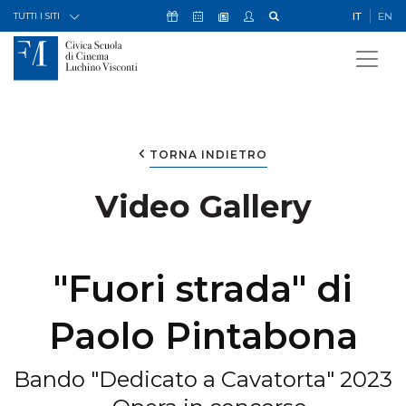
Skip to Content
Icona Sostienici
Icona Calendario Eventi
Icona My Civica
Icona Cerca
IT
EN
Icona Newsletter
TUTTI I SITI
TORNA INDIETRO
Video Gallery
"Fuori strada" di
Paolo Pintabona
Bando "Dedicato a Cavatorta" 2023